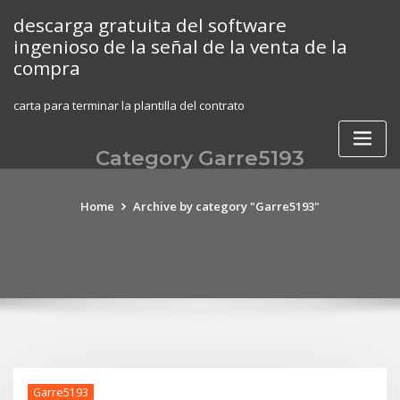
Skip
descarga gratuita del software
to
ingenioso de la señal de la venta de la
content
compra
carta para terminar la plantilla del contrato
Category Garre5193
Home
Archive by category "Garre5193"
Garre5193