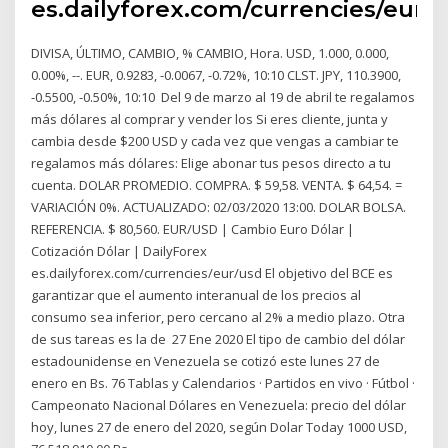
es.dailyforex.com/currencies/eur/
DIVISA, ÚLTIMO, CAMBIO, % CAMBIO, Hora. USD, 1.000, 0.000,
0.00%, --. EUR, 0.9283, -0.0067, -0.72%, 10:10 CLST. JPY, 110.3900,
-0.5500, -0.50%, 10:10 Del 9 de marzo al 19 de abril te regalamos
más dólares al comprar y vender los Si eres cliente, junta y
cambia desde $200 USD y cada vez que vengas a cambiar te
regalamos más dólares: Elige abonar tus pesos directo a tu
cuenta. DOLAR PROMEDIO. COMPRA. $ 59,58. VENTA. $ 64,54. =
VARIACIÓN 0%. ACTUALIZADO: 02/03/2020 13:00. DOLAR BOLSA.
REFERENCIA. $ 80,560. EUR/USD | Cambio Euro Dólar |
Cotización Dólar | DailyForex
es.dailyforex.com/currencies/eur/usd El objetivo del BCE es
garantizar que el aumento interanual de los precios al
consumo sea inferior, pero cercano al 2% a medio plazo. Otra
de sus tareas es la de 27 Ene 2020 El tipo de cambio del dólar
estadounidense en Venezuela se cotizó este lunes 27 de
enero en Bs. 76 Tablas y Calendarios · Partidos en vivo · Fútbol ·
Campeonato Nacional Dólares en Venezuela: precio del dólar
hoy, lunes 27 de enero del 2020, según Dolar Today 1000 USD,