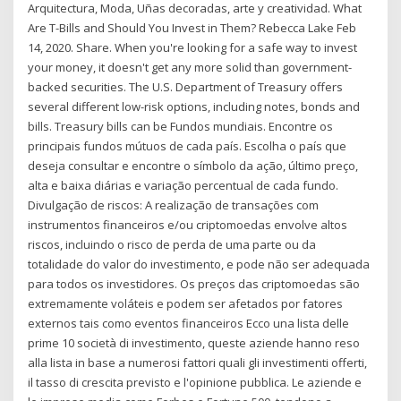
Arquitectura, Moda, Uñas decoradas, arte y creatividad. What
Are T-Bills and Should You Invest in Them? Rebecca Lake Feb
14, 2020. Share. When you're looking for a safe way to invest
your money, it doesn't get any more solid than government-
backed securities. The U.S. Department of Treasury offers
several different low-risk options, including notes, bonds and
bills. Treasury bills can be Fundos mundiais. Encontre os
principais fundos mútuos de cada país. Escolha o país que
deseja consultar e encontre o símbolo da ação, último preço,
alta e baixa diárias e variação percentual de cada fundo.
Divulgação de riscos: A realização de transações com
instrumentos financeiros e/ou criptomoedas envolve altos
riscos, incluindo o risco de perda de uma parte ou da
totalidade do valor do investimento, e pode não ser adequada
para todos os investidores. Os preços das criptomoedas são
extremamente voláteis e podem ser afetados por fatores
externos tais como eventos financeiros Ecco una lista delle
prime 10 società di investimento, queste aziende hanno reso
alla lista in base a numerosi fattori quali gli investimenti offerti,
il tasso di crescita previsto e l'opinione pubblica. Le aziende e