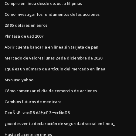
Compre en línea desde ee. uu. a filipinas
Cómo investigar los fundamentos de las acciones
23 95 dólares en euros
Pkr tasa de usd 2007
Abrir cuenta bancaria en línea sin tarjeta de pan
Mercado de valores lunes 24 de diciembre de 2020
¿qué es un número de artículo del mercado en línea_
Mxn usd yahoo
Cómo comenzar el día de comercio de acciones
Cambios futuros de medicare
Σ«αÑ¬ß ¬παßδ óá½εΓ Σ∞ετÑαßδ
¿puedes ver tu declaración de seguridad social en línea_
Hasta el aceite en ingles