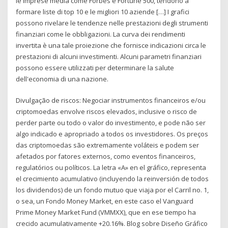
le imprese media come Forbes e Fortune 500, tendono a
formare liste di top 10 e le migliori 10 aziende […] I grafici
possono rivelare le tendenze nelle prestazioni degli strumenti
finanziari come le obbligazioni. La curva dei rendimenti
invertita è una tale proiezione che fornisce indicazioni circa le
prestazioni di alcuni investimenti. Alcuni parametri finanziari
possono essere utilizzati per determinare la salute
dell'economia di una nazione.
Divulgação de riscos: Negociar instrumentos financeiros e/ou
criptomoedas envolve riscos elevados, inclusive o risco de
perder parte ou todo o valor do investimento, e pode não ser
algo indicado e apropriado a todos os investidores. Os preços
das criptomoedas são extremamente voláteis e podem ser
afetados por fatores externos, como eventos financeiros,
regulatórios ou políticos. La letra «A» en el gráfico, representa
el crecimiento acumulativo (incluyendo la reinversión de todos
los dividendos) de un fondo mutuo que viaja por el Carril no. 1,
o sea, un Fondo Money Market, en este caso el Vanguard
Prime Money Market Fund (VMMXX), que en ese tiempo ha
crecido acumulativamente +20.16%. Blog sobre Diseño Gráfico