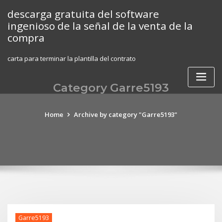
Skip
descarga gratuita del software
to
ingenioso de la señal de la venta de la
content
compra
carta para terminar la plantilla del contrato
Category Garre5193
Home
Archive by category "Garre5193"
Garre5193