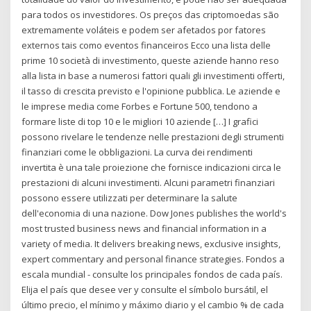
para todos os investidores. Os preços das criptomoedas são
extremamente voláteis e podem ser afetados por fatores
externos tais como eventos financeiros Ecco una lista delle
prime 10 società di investimento, queste aziende hanno reso
alla lista in base a numerosi fattori quali gli investimenti offerti,
il tasso di crescita previsto e l'opinione pubblica. Le aziende e
le imprese media come Forbes e Fortune 500, tendono a
formare liste di top 10 e le migliori 10 aziende […] I grafici
possono rivelare le tendenze nelle prestazioni degli strumenti
finanziari come le obbligazioni. La curva dei rendimenti
invertita è una tale proiezione che fornisce indicazioni circa le
prestazioni di alcuni investimenti. Alcuni parametri finanziari
possono essere utilizzati per determinare la salute
dell'economia di una nazione. Dow Jones publishes the world's
most trusted business news and financial information in a
variety of media. It delivers breaking news, exclusive insights,
expert commentary and personal finance strategies. Fondos a
escala mundial - consulte los principales fondos de cada país.
Elija el país que desee ver y consulte el símbolo bursátil, el
último precio, el mínimo y máximo diario y el cambio % de cada