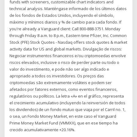
funds with screeners, customizable chart indicators and
technical analysis. Manténgase informado de los últimos datos
de los fondos de Estados Unidos, incluyendo el símbolo,
máximo y mínimos diarios y % de cambio para cada fondo. If
you're already a Vanguard client: Call 800-888-3751. Monday
through Friday 8 a.m. to 8 p.m., Eastern time Pfizer, Inc. Common
Stock (PFE) Stock Quotes - Nasdaq offers stock quotes & market
activity data for US and global markets. Divulgação de riscos:
Negociar instrumentos financeiros e/ou criptomoedas envolve
riscos elevados, inclusive o risco de perder parte ou todo o
valor do investimento, e pode não ser algo indicado e
apropriado a todos os investidores. Os preços das
criptomoedas são extremamente voláteis e podem ser
afetados por fatores externos, como eventos financeiros,
regulatórios ou políticos. La letra «A» en el gráfico, representa
el crecimiento acumulativo (incluyendo la reinversión de todos
los dividendos) de un fondo mutuo que viaja por el Carril no. 1,
o sea, un Fondo Money Market, en este caso el Vanguard
Prime Money Market Fund (VMMXX), que en ese tiempo ha
crecido acumulativamente +20.16%.